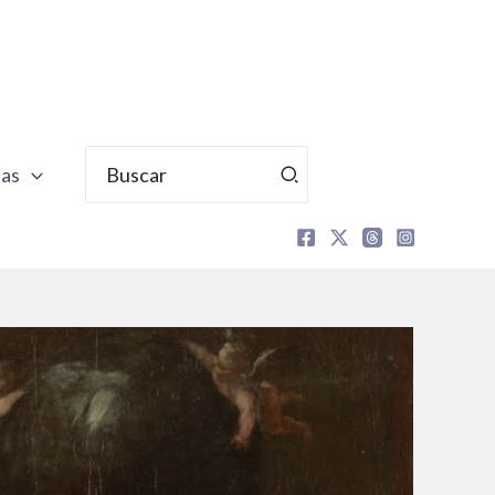
Buscar
tas
por: