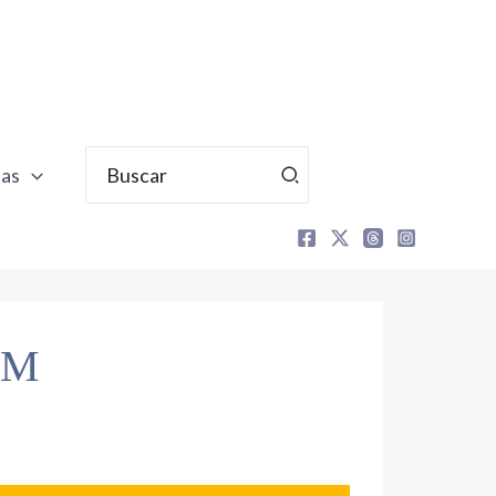
Buscar
tas
por:
OM